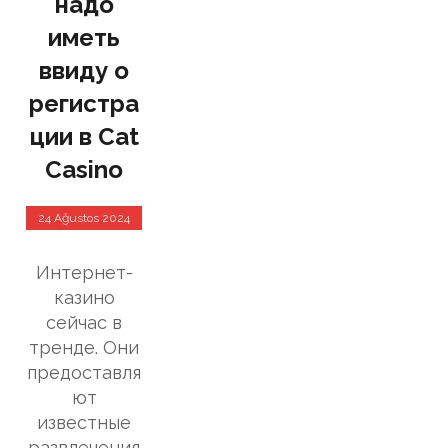
надо
иметь
ввиду о
регистра
ции в Cat
Casino
24 Ağustos 2024
Интернет-
казино
сейчас в
тренде. Они
предоставля
ют
известные
развлечения