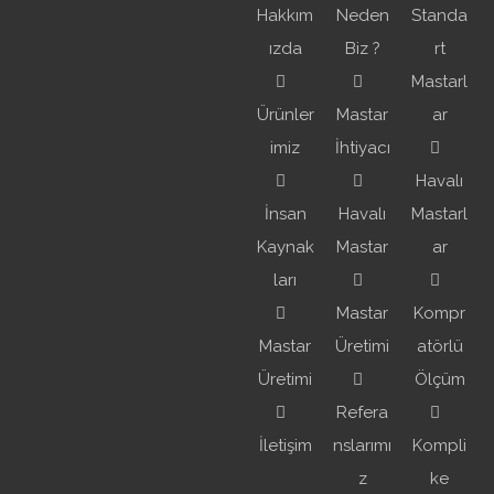
Hakkım
Neden
Standa
+90 (262) 655 13 17
ızda
Biz ?
rt
+90 (262) 655 13 18
Mastarl
Ürünler
Mastar
ar
imiz
İhtiyacı
info@ufukkontrol.com.tr
Havalı
İnsan
Havalı
Mastarl
İstasyon Mahallesi
Kaynak
Mastar
ar
Güney Yanyol Caddesi
ları
Mastar
Kompr
Eşiyok İş Merkezi
Mastar
Üretimi
atörlü
No:136 Gebze-Kocaeli
Üretimi
Ölçüm
/TÜRKİYE
Refera
İletişim
nslarımı
Kompli
z
ke