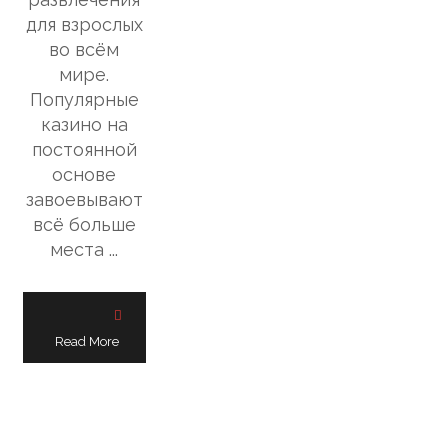
для взрослых
во всём
мире.
Популярные
казино на
постоянной
основе
завоевывают
всё больше
места ...
Read More